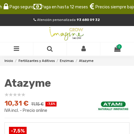
Pago seguro
Paga en hasta 12 meses
Precios siempre bajos
Atención personalizada
93 680 09 32
0
Inicio
Fertilizantes y Aditivos
Enzimas
Atazyme
Atazyme
10,31 €
11,15 €
-7,5%
IVA incl. - Precio online
-7,5%