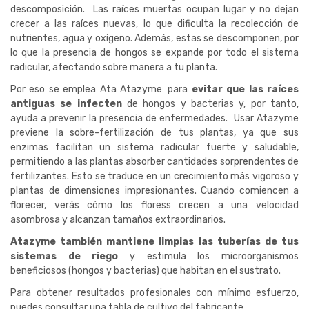
descomposición. Las raíces muertas ocupan lugar y no dejan
crecer a las raíces nuevas, lo que dificulta la recolección de
nutrientes, agua y oxígeno. Además, estas se descomponen, por
lo que la presencia de hongos se expande por todo el sistema
radicular, afectando sobre manera a tu planta.
Por eso se emplea Ata Atazyme: para
evitar que las raíces
antiguas se infecten
de hongos y bacterias y, por tanto,
ayuda a prevenir la presencia de enfermedades. Usar Atazyme
previene la sobre-fertilización de tus plantas, ya que sus
enzimas facilitan un sistema radicular fuerte y saludable,
permitiendo a las plantas absorber cantidades sorprendentes de
fertilizantes. Esto se traduce en un crecimiento más vigoroso y
plantas de dimensiones impresionantes. Cuando comiencen a
florecer, verás cómo los floress crecen a una velocidad
asombrosa y alcanzan tamaños extraordinarios.
Atazyme también mantiene limpias las tuberías de tus
sistemas de riego
y estimula los microorganismos
beneficiosos (hongos y bacterias) que habitan en el sustrato.
Para obtener resultados profesionales con mínimo esfuerzo,
puedes consultar una tabla de cultivo del fabricante.