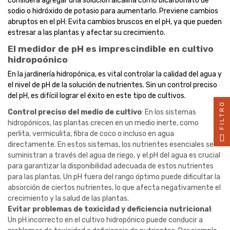
considera agregar una solución alcalina como bicarbonato de
sodio o hidróxido de potasio para aumentarlo. Previene cambios
abruptos en el pH: Evita cambios bruscos en el pH, ya que pueden
estresar a las plantas y afectar su crecimiento.
El medidor de pH es imprescindible en cultivo
hidropoónico
En la jardinería hidropónica, es vital controlar la calidad del agua y
el nivel de pH de la solución de nutrientes. Sin un control preciso
del pH, es difícil lograr el éxito en este tipo de cultivos.
FILTRO
Control preciso del medio de cultivo
: En los sistemas
hidropónicos, las plantas crecen en un medio inerte, como
perlita, vermiculita, fibra de coco o incluso en agua
directamente. En estos sistemas, los nutrientes esenciales se
suministran a través del agua de riego, y el pH del agua es crucial
para garantizar la disponibilidad adecuada de estos nutrientes
para las plantas. Un pH fuera del rango óptimo puede dificultar la
absorción de ciertos nutrientes, lo que afecta negativamente el
crecimiento y la salud de las plantas.
Evitar problemas de toxicidad y deficiencia nutricional
:
Un pH incorrecto en el cultivo hidropónico puede conducir a