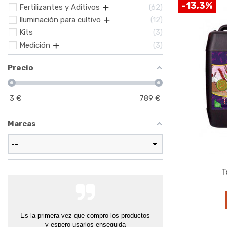
-13,3%
Fertilizantes y Aditivos
62
Iluminación para cultivo
12
Kits
3
Medición
3
Precio
3
€
789
€
Marcas
T
Es la primera vez que compro los productos
y espero usarlos enseguida