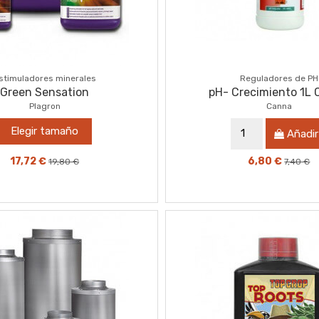
stimuladores minerales
Reguladores de PH
Green Sensation
pH- Crecimiento 1L
Plagron
Canna
Elegir tamaño
Añadir
17,72 €
6,80 €
19,80 €
7,40 €