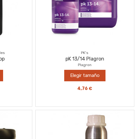
les
PK's
op
pK 13/14 Plagron
Plagron
Elegir tamaño
4,76 €