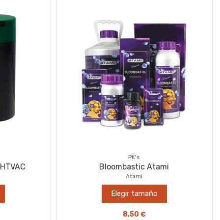
PK's
IGHTVAC
Bloombastic Atami
Atami
Elegir tamaño
8,50 €