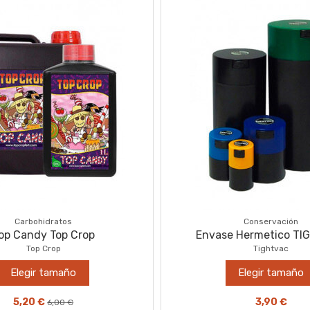
Carbohidratos
Conservación
op Candy Top Crop
Envase Hermetico T
Top Crop
Tightvac
Elegir tamaño
Elegir tamaño
5,20 €
3,90 €
6,00 €