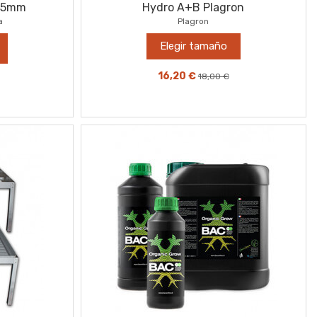
 25mm
Hydro A+B Plagron
a
Plagron
Elegir tamaño
16,20 €
18,00 €