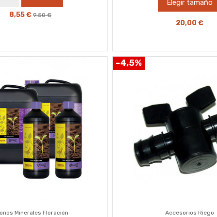
Elegir tamaño
8,55 €
9,50 €
20,00 €
-4,5%
onos Minerales Floración
Accesorios Riego