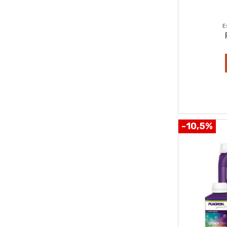
E
-10,5%