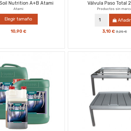
Soil Nutrition A+B Atami
Válvula Paso Total
Atami
Productos sin marc
Elegir tamaño
Añadir
10,90 €
3,10 €
3,25 €