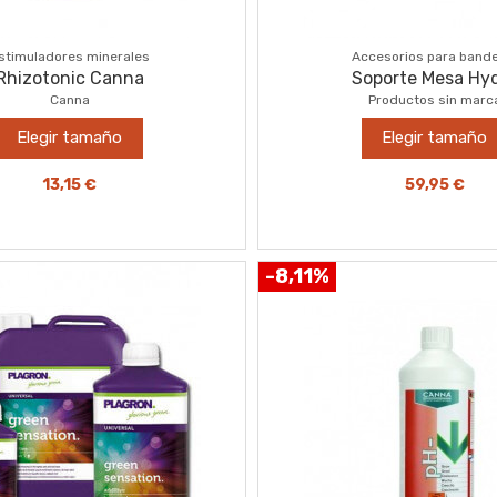
stimuladores minerales
Accesorios para band
Rhizotonic Canna
Soporte Mesa Hy
Canna
Productos sin marc
Elegir tamaño
Elegir tamaño
13,15 €
59,95 €
-8,11%