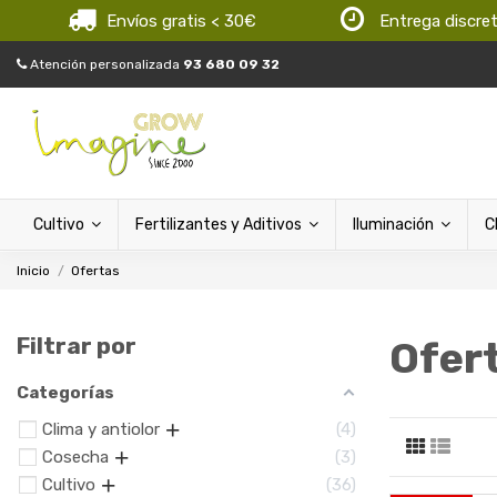
Envíos gratis < 30€
Entrega discre
Atención personalizada
93 680 09 32
Cultivo
Fertilizantes y Aditivos
Iluminación
C
Inicio
Ofertas
Filtrar por
Ofer
Categorías
Clima y antiolor
4
Cosecha
3
Cultivo
36