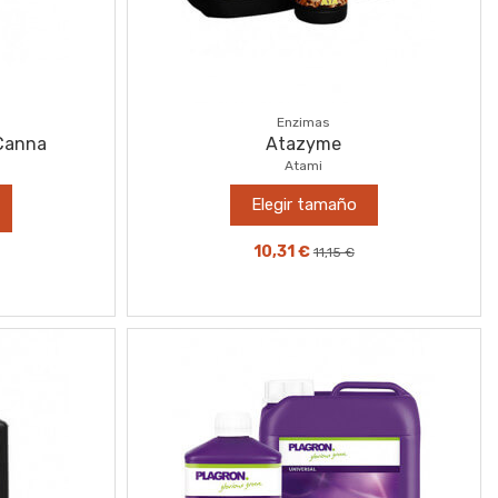
Enzimas
 Canna
Atazyme
Atami
Elegir tamaño
10,31 €
11,15 €