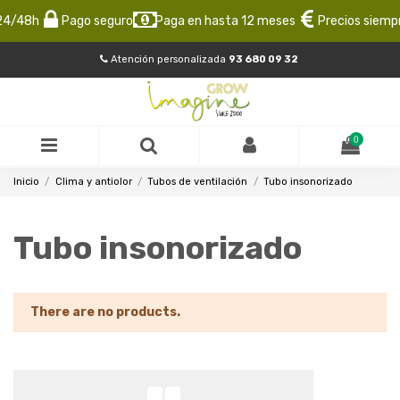
24/48h
Pago seguro
Paga en hasta 12 meses
Precios siempr
Atención personalizada
93 680 09 32
0
Inicio
Clima y antiolor
Tubos de ventilación
Tubo insonorizado
Tubo insonorizado
There are no products.