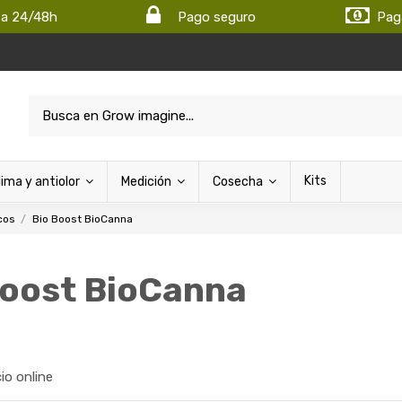
ta 24/48h
Pago seguro
Pag
Kits
lima y antiolor
Medición
Cosecha
cos
Bio Boost BioCanna
Boost BioCanna
cio online