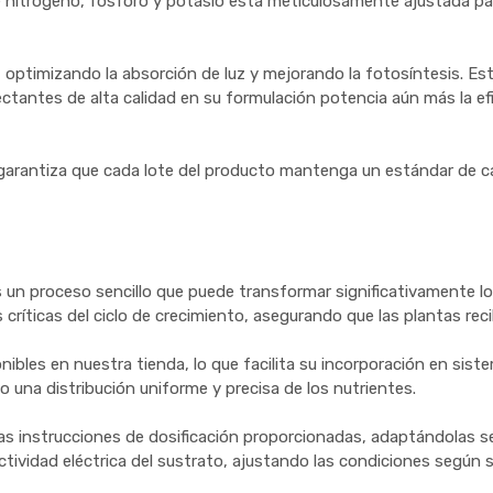
e nitrógeno, fósforo y potasio está meticulosamente ajustada par
 optimizando la absorción de luz y mejorando la fotosíntesis. Es
flectantes de alta calidad en su formulación potencia aún más la ef
t garantiza que cada lote del producto mantenga un estándar de ca
s un proceso sencillo que puede transformar significativamente l
 críticas del ciclo de crecimiento, asegurando que las plantas re
bles en nuestra tienda, lo que facilita su incorporación en sist
una distribución uniforme y precisa de los nutrientes.
las instrucciones de dosificación proporcionadas, adaptándolas s
ctividad eléctrica del sustrato, ajustando las condiciones según