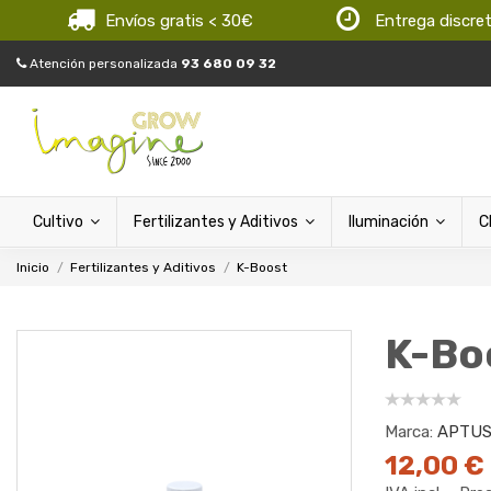
Envíos gratis < 30€
Entrega discre
Atención personalizada
93 680 09 32
Cultivo
Fertilizantes y Aditivos
Iluminación
C
Inicio
Fertilizantes y Aditivos
K-Boost
K-Bo
Marca:
APTU
12,00 €