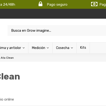
ta 24/48h
Pago seguro
Pag
Kits
lima y antiolor
Medición
Cosecha
Ata Clean
Clean
cio online