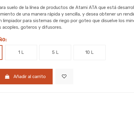
ara suelo de la línea de productos de Atami ATA que está desarrol
imiento de una manera rápida y sencilla, y desea obtener un ren
n limpiador para sistemas de riego por goteo que disuelve los min
s acoples, goteros y difusores.
ÑO:
1 L
5 L
10 L
Añadir al carrito