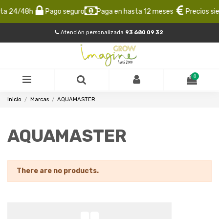
ta 24/48h
Pago seguro
Paga en hasta 12 meses
Precios sie
Atención personalizada
93 680 09 32
0
Inicio
Marcas
AQUAMASTER
AQUAMASTER
There are no products.