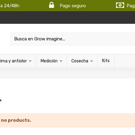
ta 24/48h
Pago seguro
Pag
Kits
lima y antiolor
Medición
Cosecha
L
 no products.