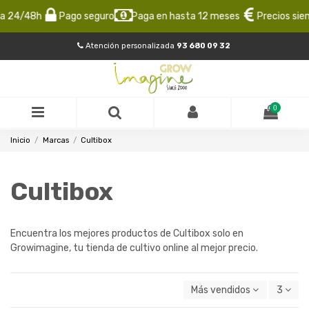
 24/48h
Pago seguro
Paga en hasta 12 meses
Precios siemp
Atención personalizada
93 680 09 32
0
Inicio
Marcas
Cultibox
Cultibox
Encuentra los mejores productos de Cultibox solo en
Growimagine, tu tienda de cultivo online al mejor precio.
Más vendidos
3