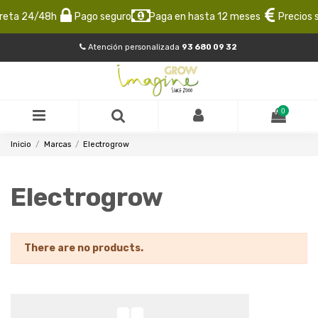
reta 24/48h
Pago seguro
Paga en hasta 12 meses
Precios s
Atención personalizada
93 680 09 32
0
Inicio
Marcas
Electrogrow
Electrogrow
There are no products.