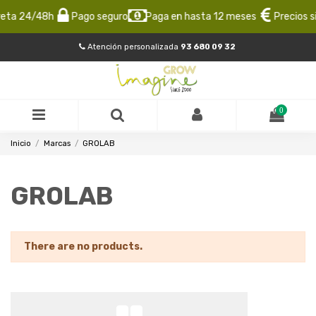
eta 24/48h
Pago seguro
Paga en hasta 12 meses
Precios s
Atención personalizada
93 680 09 32
0
Inicio
Marcas
GROLAB
GROLAB
There are no products.