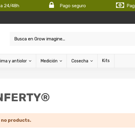
ta 24/48h
Pago seguro
Pag
Kits
lima y antiolor
Medición
Cosecha
NFERTY®
 no products.