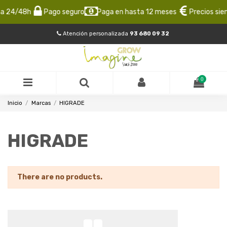
ta 24/48h
Pago seguro
Paga en hasta 12 meses
Precios sie
Atención personalizada
93 680 09 32
0
Inicio
Marcas
HIGRADE
HIGRADE
There are no products.