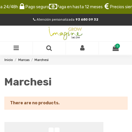
ta 24/48h
Pago seguro
Paga en hasta 12 meses
Precios sie
Atención personalizada
93 680 09 32
0
Inicio
Marcas
Marchesi
Marchesi
There are no products.