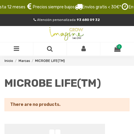
sta 12 meses
Precios siempre bajos
Envíos gratis < 30€*
Ent
Atención personalizada
93 680 09 32
0
Inicio
Marcas
MICROBE LIFE(TM)
MICROBE LIFE(TM)
There are no products.