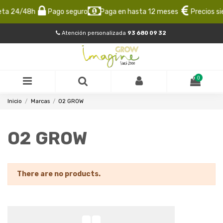
eta 24/48h
Pago seguro
Paga en hasta 12 meses
Precios si
Atención personalizada
93 680 09 32
0
Inicio
Marcas
O2 GROW
O2 GROW
There are no products.