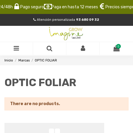
24/48h
Pago seguro
Paga en hasta 12 meses
Precios siempr
Atención personalizada
93 680 09 32
0
Inicio
Marcas
OPTIC FOLIAR
OPTIC FOLIAR
There are no products.