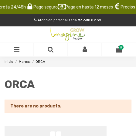
creta 24/48h
Pago seguro
Paga en hasta 12 meses
Precios 
Atención personalizada
93 680 09 32
0
Inicio
Marcas
ORCA
ORCA
There are no products.