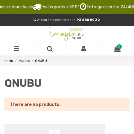
os siempre bajos
Envíos gratis < 30€*
Entrega discreta 24/48h
Atención personalizada
93 680 09 32
0
Inicio
Marcas
QNUBU
QNUBU
There are no products.