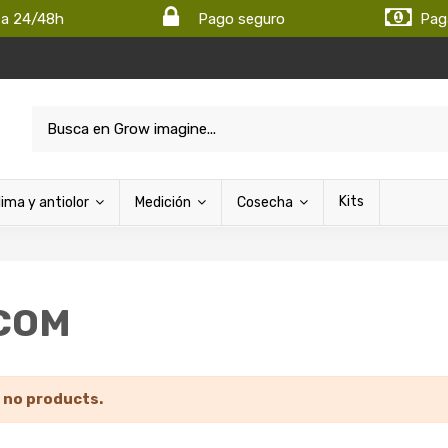
ta 24/48h
Pago seguro
Pag
Kits
lima y antiolor
Medición
Cosecha
COM
 no products.