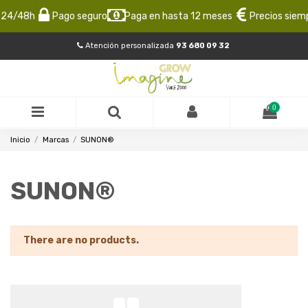
 24/48h
Pago seguro
Paga en hasta 12 meses
Precios siemp
Atención personalizada
93 680 09 32
0
Inicio
Marcas
SUNON®
SUNON®
There are no products.