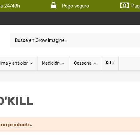
ta 24/48h
Pago seguro
Pag
Kits
lima y antiolor
Medición
Cosecha
O'KILL
 no products.