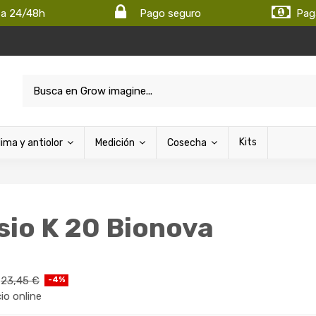
ta 24/48h
Pago seguro
Pag
Kits
lima y antiolor
Medición
Cosecha
sio K 20 Bionova
23,45 €
-4%
cio online