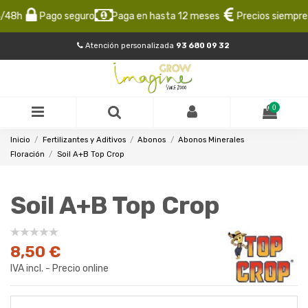
48h
Pago seguro
Paga en hasta 12 meses
Precios siempre b
Atención personalizada
93 680 09 32
0
Inicio
Fertilizantes y Aditivos
Abonos
Abonos Minerales
Floración
Soil A+B Top Crop
Soil A+B Top Crop
8,50 €
IVA incl. - Precio online