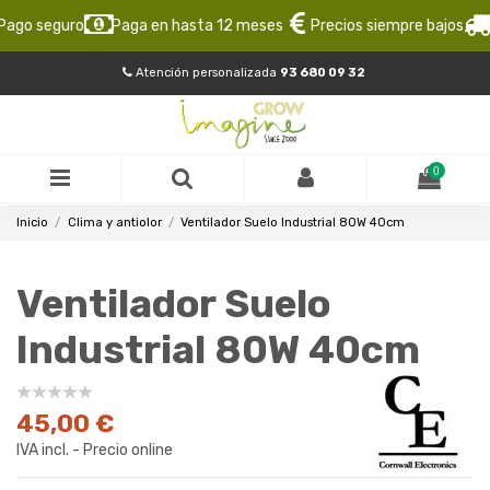
go seguro
Paga en hasta 12 meses
Precios siempre bajos
En
Atención personalizada
93 680 09 32
0
Inicio
Clima y antiolor
Ventilador Suelo Industrial 80W 40cm
Ventilador Suelo
Industrial 80W 40cm
45,00 €
IVA incl. - Precio online