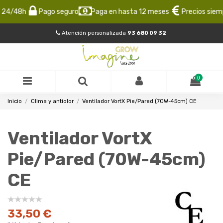
24/48h
Pago seguro
Paga en hasta 12 meses
Precios siempr
Atención personalizada
93 680 09 32
0
Inicio
Clima y antiolor
Ventilador VortX Pie/Pared (70W-45cm) CE
Ventilador VortX
Pie/Pared (70W-45cm)
CE
33,50 €