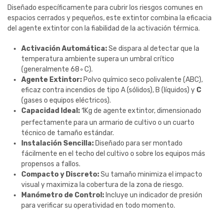
Diseñado específicamente para cubrir los riesgos comunes en
espacios cerrados y pequeños, este extintor combina la eficacia
del agente extintor con la fiabilidad de la activación térmica.
Activación Automática:
Se dispara al detectar que la
temperatura ambiente supera un umbral crítico
(generalmente
6
8
∘
C
).
Agente Extintor:
Polvo químico seco polivalente (
ABC
),
eficaz contra incendios de tipo
A
(sólidos),
B
(líquidos) y
C
(gases o equipos eléctricos).
Capacidad Ideal:
1
Kg
de agente extintor, dimensionado
perfectamente para un armario de cultivo o un cuarto
técnico de tamaño estándar.
Instalación Sencilla:
Diseñado para ser montado
fácilmente en el techo del cultivo o sobre los equipos más
propensos a fallos.
Compacto y Discreto:
Su tamaño minimiza el impacto
visual y maximiza la cobertura de la zona de riesgo.
Manómetro de Control:
Incluye un indicador de presión
para verificar su operatividad en todo momento.