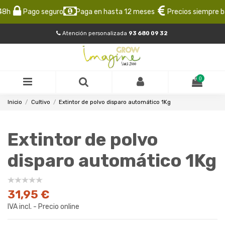
h
Pago seguro
Paga en hasta 12 meses
Precios siempre baj
Atención personalizada
93 680 09 32
0
Inicio
Cultivo
Extintor de polvo disparo automático 1Kg
Extintor de polvo
disparo automático 1Kg
31,95 €
IVA incl. - Precio online