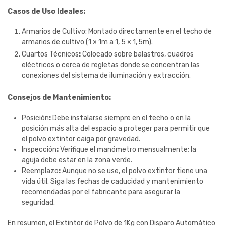
Casos de Uso Ideales:
Armarios de Cultivo: Montado directamente en el techo de
armarios de cultivo (
1
×
1
m
a
1
,
5
×
1
,
5
m
).
Cuartos Técnicos
:
Colocado sobre balastros, cuadros
eléctricos o cerca de regletas donde se concentran las
conexiones del sistema de iluminación y extracción.
Consejos de Mantenimiento:
Posición
:
Debe instalarse siempre en el techo o en la
posición más alta del espacio a proteger para permitir que
el polvo extintor caiga por gravedad.
Inspección
:
Verifique el manómetro mensualmente; la
aguja debe estar en la zona verde.
Reemplazo
:
Aunque no se use, el polvo extintor tiene una
vida útil. Siga las fechas de caducidad y mantenimiento
recomendadas por el fabricante para asegurar la
seguridad.
En resumen, el Extintor de Polvo de
1
Kg
con Disparo Automático