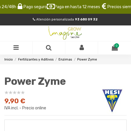
24/48h
Pago seguro
Paga en hasta 12 meses
Precios siempr
Atención personalizada
93 680 09 32
0
Inicio
Fertilizantes y Aditivos
Enzimas
Power Zyme
Power Zyme
9,90 €
IVA incl. - Precio online