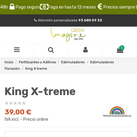
8h
Pago seguro
Paga en hasta 12 meses
Precios siempre ba
Atención personalizada
93 680 09 32
0
Inicio
Fertilizantes y Aditivos
Estimuladores
Estimuladores
Floración
King X-treme
King X-treme
39,00 €
IVA incl. - Precio online