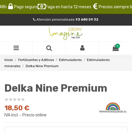
h
Pago seguro
Paga en hasta 12 meses
Precios siempre baj
Atención personalizada
93 680 09 32
0
Inicio
Fertilizantes y Aditivos
Estimuladores
Estimuladores
minerales
Delka Nine Premium
Delka Nine Premium
18,50 €
IVA incl. - Precio online