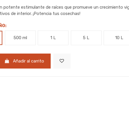
 potente estimulante de raíces que promueve un crecimiento vig
tivos de interior. ¡Potencia tus cosechas!
ÑO:
500 ml
1 L
5 L
10 L
Añadir al carrito