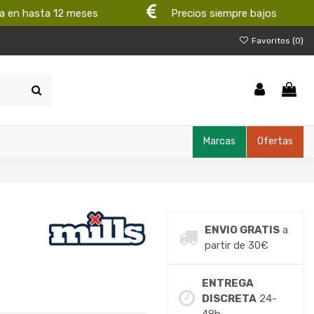
a en hasta 12 meses
Precios siempre bajos
Favoritos (
0
)
Marcas
Ofertas
ENVIO GRATIS
a
partir de 30€
ENTREGA
DISCRETA
24-