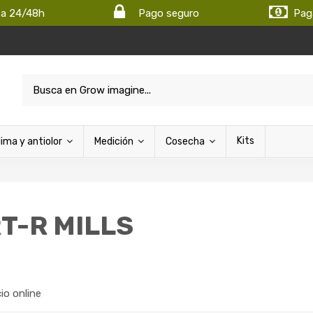
ta 24/48h
Pago seguro
Pag
Kits
lima y antiolor
Medición
Cosecha
T-R MILLS
cio online