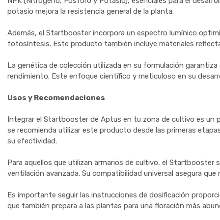
NPK (Nitrógeno, Fósforo y Potasio), esenciales para el desarrollo 
potasio mejora la resistencia general de la planta.
Además, el Startbooster incorpora un espectro lumínico optim
fotosíntesis. Este producto también incluye materiales reflectan
La genética de colección utilizada en su formulación garantiz
rendimiento. Este enfoque científico y meticuloso en su desarr
Usos y Recomendaciones
Integrar el Startbooster de Aptus en tu zona de cultivo es un 
se recomienda utilizar este producto desde las primeras etapas 
su efectividad.
Para aquellos que utilizan armarios de cultivo, el Startboost
ventilación avanzada. Su compatibilidad universal asegura que n
Es importante seguir las instrucciones de dosificación proporci
que también prepara a las plantas para una floración más abun