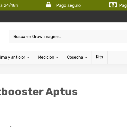
ta 24/48h
Pago seguro
Pag
Kits
lima y antiolor
Medición
Cosecha
tbooster Aptus
S