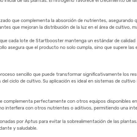
inicial de las plantas. El nitrógeno favorece el crecimiento de las h
izado que complementa la absorción de nutrientes, asegurando qu
tes que mejoran la distribución de la luz en el área de cultivo, m
a que cada lote de Startbooster mantenga un estándar de calidad 
ollo asegura que el producto no solo cumpla, sino que supere las
proceso sencillo que puede transformar significativamente los res
del ciclo de cultivo. Su aplicación es ideal en sistemas de culti
er se complementa perfectamente con otros equipos disponibles e
o interfiera con otros nutrientes o aditivos, permitiendo una inte
onadas por Aptus para evitar la sobrealimentación de las plantas.
dante y saludable.