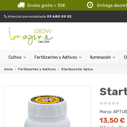
Envíos gratis < 30€
Entrega discre
Atención personalizada
93 680 09 32
Cultivo
Fertilizantes y Aditivos
Iluminación
C
Inicio
Fertilizantes y Aditivos
Startbooster Aptus
Star
Marca:
APTU
13,50 €