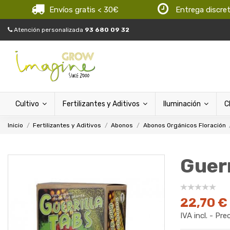
Envíos gratis < 30€
Entrega discre
Atención personalizada
93 680 09 32
Cultivo
Fertilizantes y Aditivos
Iluminación
C
Inicio
Fertilizantes y Aditivos
Abonos
Abonos Orgánicos Floración
Guerr
22,70 €
IVA incl. - Pre