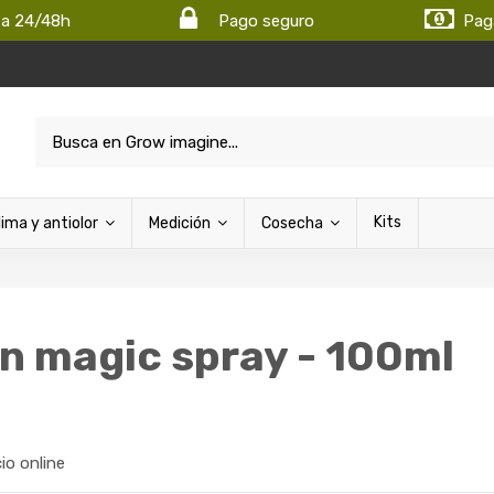
ta 24/48h
Pago seguro
Pag
Kits
lima y antiolor
Medición
Cosecha
an magic spray - 100ml
cio online