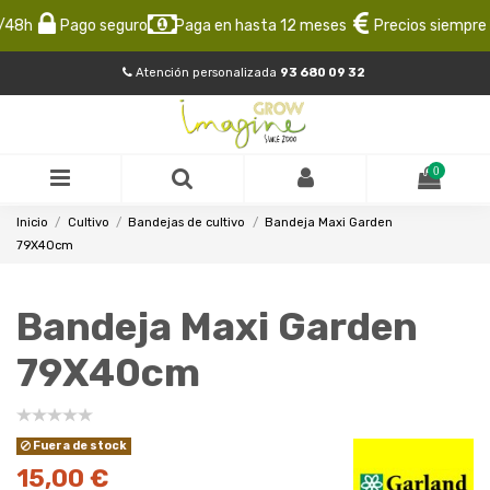
48h
Pago seguro
Paga en hasta 12 meses
Precios siempre b
Atención personalizada
93 680 09 32
0
Inicio
Cultivo
Bandejas de cultivo
Bandeja Maxi Garden
79X40cm
Bandeja Maxi Garden
79X40cm
Fuera de stock
15,00 €