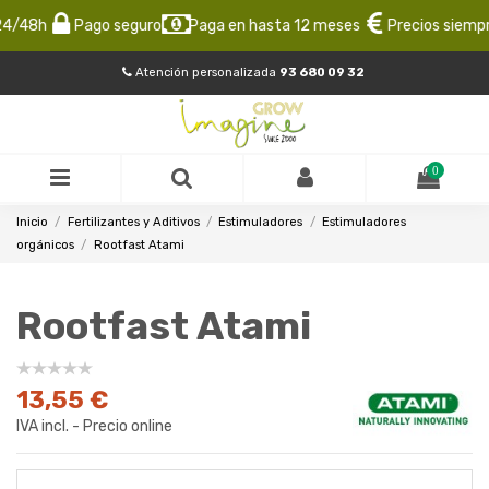
/48h
Pago seguro
Paga en hasta 12 meses
Precios siempre 
Atención personalizada
93 680 09 32
0
Inicio
Fertilizantes y Aditivos
Estimuladores
Estimuladores
orgánicos
Rootfast Atami
Rootfast Atami
13,55 €
IVA incl. - Precio online