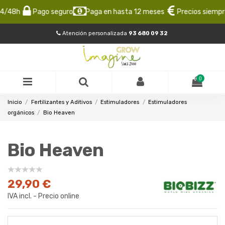
/48h
Pago seguro
Paga en hasta 12 meses
Precios siempre 
Atención personalizada
93 680 09 32
0
Inicio
Fertilizantes y Aditivos
Estimuladores
Estimuladores
orgánicos
Bio Heaven
Bio Heaven
29,90 €
IVA incl. - Precio online