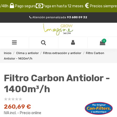
/48h
Pago seguro
Paga en hasta 12 meses
Precios siempre b
Atención personalizada
93 680 09 32
0
Inicio
Clima y antiolor
Filtros extracción y antiolor
Filtro Carbon
Antiolor - 1400m³/h
Filtro Carbon Antiolor -
1400m³/h
260,69 €
IVA incl. - Precio online