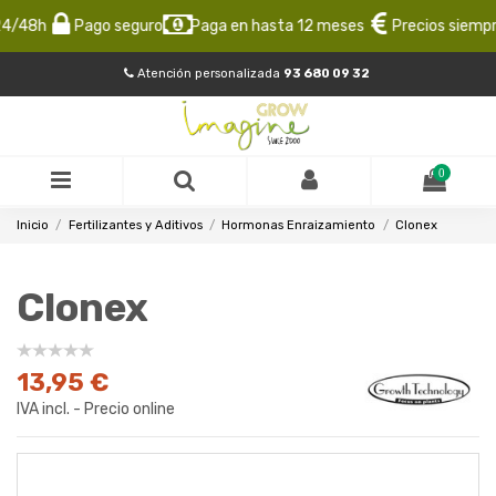
/48h
Pago seguro
Paga en hasta 12 meses
Precios siempre 
Atención personalizada
93 680 09 32
0
Inicio
Fertilizantes y Aditivos
Hormonas Enraizamiento
Clonex
Clonex
13,95 €
IVA incl. - Precio online