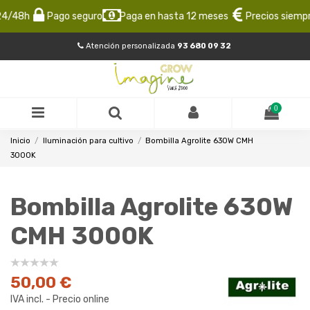
/48h
Pago seguro
Paga en hasta 12 meses
Precios siempre 
Atención personalizada
93 680 09 32
0
Inicio
Iluminación para cultivo
Bombilla Agrolite 630W CMH
3000K
Bombilla Agrolite 630W
CMH 3000K
50,00 €
IVA incl. - Precio online