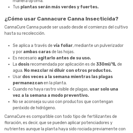
manera óptima.
Tus
plantas serán más verdes y fuertes.
¿Cómo usar Cannacure Canna Insecticida?
CannaCure Canna puede ser usado desde el comienzo del cultivo
hasta su recolección.
Se aplica a través de
vía foliar
, mediante un pulverizador
y por
ambas caras
de las hojas.
Es necesario
agitarlo antes de su uso.
La
dosis
recomendada por aplicación es de
330ml/1L
de
agua.
No mezclar ni diluir con otros productos.
Usar
dos veces a la semana mientras las plagas
permanezcan
en la planta.
Cuando no haya rastro visible de plagas,
usar solo una
vez a la semana a modo preventivo.
No se aconseja su uso con productos que contengan
peróxido de hidrógeno.
CannaCure es compatible con todo tipo de fertilizantes de
floración, es decir, que se pueden aplicar potenciadores y
nutrientes aunque la planta haya sido rociada previamente con