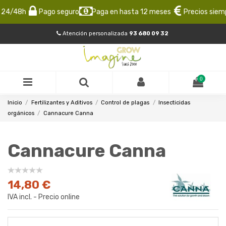
4/48h
Pago seguro
Paga en hasta 12 meses
Precios siempre
Atención personalizada
93 680 09 32
0
Inicio
Fertilizantes y Aditivos
Control de plagas
Insecticidas
orgánicos
Cannacure Canna
Cannacure Canna
14,80 €
IVA incl. - Precio online