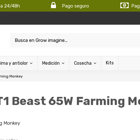
ta 24/48h
Pago seguro
Pag
Kits
lima y antiolor
Medición
Cosecha
rming Monkey
T1 Beast 65W Farming 
g Monkey