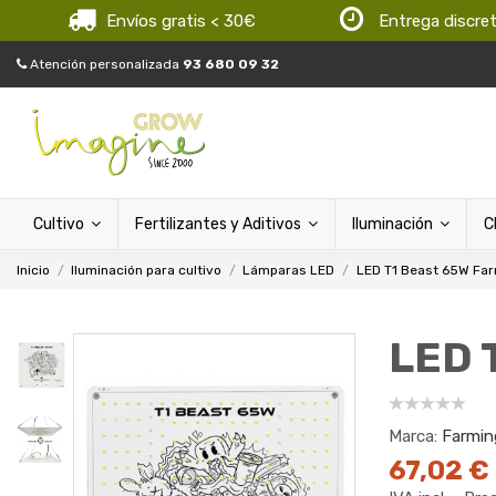
Envíos gratis < 30€
Entrega discre
Atención personalizada
93 680 09 32
Cultivo
Fertilizantes y Aditivos
Iluminación
C
Inicio
Iluminación para cultivo
Lámparas LED
LED T1 Beast 65W Fa
LED 
Marca:
Farmin
67,02 €