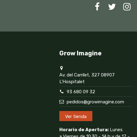
Grow Imagine
Av. del Carrilet, 327 08907
L'Hospitalet
93 680 09 32
pedidos@growimagine.com
Ver tienda
Horario de Apertura:
Lunes
a Viernes de 10:30 - 14 h y de 17 -