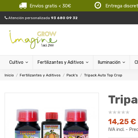
Envíos gratis < 30€
Entrega discre
Atención personalizada
93 680 09 32
Cultivo
Fertilizantes y Aditivos
Iluminación
C
Inicio
Fertilizantes y Aditivos
Pack's
Tripack Auto Top Crop
Trip
14,25 €
IVA incl. - Pre