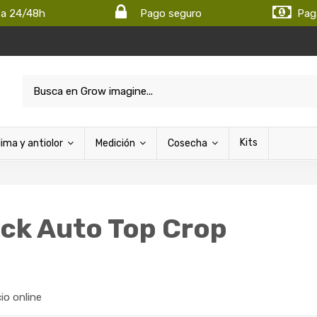
ta 24/48h
Pago seguro
Pag
Kits
lima y antiolor
Medición
Cosecha
ack Auto Top Crop
cio online