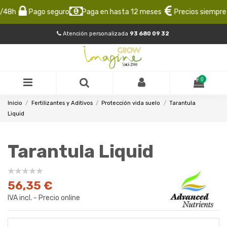
48h
Pago seguro
Paga en hasta 12 meses
Precios siempre b
Atención personalizada
93 680 09 32
0
Inicio
Fertilizantes y Aditivos
Protección vida suelo
Tarantula
Liquid
Tarantula Liquid
56,35 €
IVA incl. - Precio online