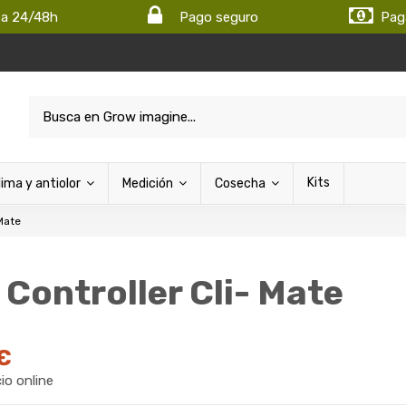
ta 24/48h
Pago seguro
Pag
Kits
lima y antiolor
Medición
Cosecha
 Mate
 Controller Cli- Mate
€
cio online