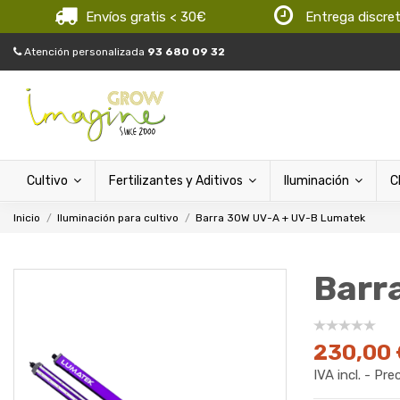
Envíos gratis < 30€
Entrega discre
Atención personalizada
93 680 09 32
Cultivo
Fertilizantes y Aditivos
Iluminación
C
Inicio
Iluminación para cultivo
Barra 30W UV-A + UV-B Lumatek
Barr
230,00
IVA incl. - Pre