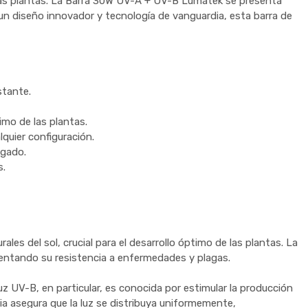
 de las plantas. La Barra 30W UV-A + UV-B Lumatek se presenta
un diseño innovador y tecnología de vanguardia, esta barra de
stante.
imo de las plantas.
lquier configuración.
ngado.
s.
es del sol, crucial para el desarrollo óptimo de las plantas. La
umentando su resistencia a enfermedades y plagas.
z UV-B, en particular, es conocida por estimular la producción
ia asegura que la luz se distribuya uniformemente,