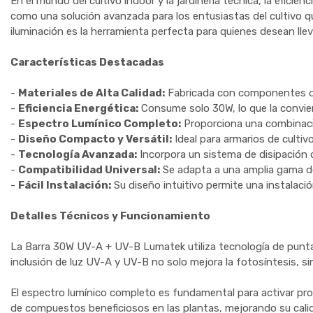
En el mundo del cultivo indoor y la jardinería técnica, la efici
como una solución avanzada para los entusiastas del cultivo q
iluminación es la herramienta perfecta para quienes desean llevar 
Características Destacadas
-
Materiales de Alta Calidad:
Fabricada con componentes dur
-
Eficiencia Energética:
Consume solo 30W, lo que la convier
-
Espectro Lumínico Completo:
Proporciona una combinación
-
Diseño Compacto y Versátil:
Ideal para armarios de cultiv
-
Tecnología Avanzada:
Incorpora un sistema de disipación 
-
Compatibilidad Universal:
Se adapta a una amplia gama de 
-
Fácil Instalación:
Su diseño intuitivo permite una instalació
Detalles Técnicos y Funcionamiento
La Barra 30W UV-A + UV-B Lumatek utiliza tecnología de punta pa
inclusión de luz UV-A y UV-B no solo mejora la fotosíntesis, s
El espectro lumínico completo es fundamental para activar proc
de compuestos beneficiosos en las plantas, mejorando su calida