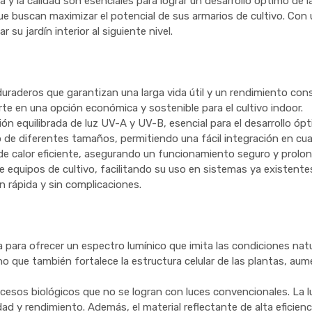
encia y la calidad son esenciales para lograr un desarrollo óptimo
ue buscan maximizar el potencial de sus armarios de cultivo. Con 
su jardín interior al siguiente nivel.
aderos que garantizan una larga vida útil y un rendimiento con
te en una opción económica y sostenible para el cultivo indoor.
 equilibrada de luz UV-A y UV-B, esencial para el desarrollo ópt
o de diferentes tamaños, permitiendo una fácil integración en cua
de calor eficiente, asegurando un funcionamiento seguro y prolo
equipos de cultivo, facilitando su uso en sistemas ya existente
n rápida y sin complicaciones.
ra ofrecer un espectro lumínico que imita las condiciones natural
ino que también fortalece la estructura celular de las plantas, a
esos biológicos que no se logran con luces convencionales. La lu
d y rendimiento. Además, el material reflectante de alta eficienc