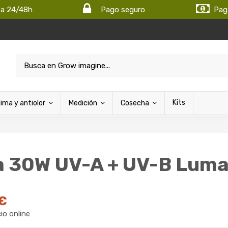
ta 24/48h
Pago seguro
Pag
Kits
lima y antiolor
Medición
Cosecha
a 30W UV-A + UV-B Lum
 €
cio online