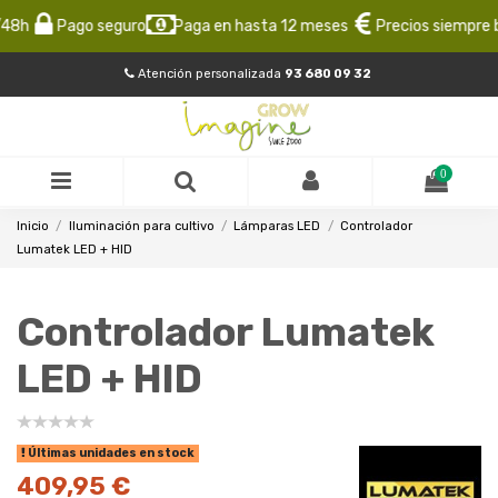
8h
Pago seguro
Paga en hasta 12 meses
Precios siempre ba
Atención personalizada
93 680 09 32
0
Inicio
Iluminación para cultivo
Lámparas LED
Controlador
Lumatek LED + HID
Controlador Lumatek
LED + HID
Últimas unidades en stock
409,95 €