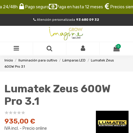
 24/48h
Pago seguro
Paga en hasta 12 meses
Precios siemp
Atención personalizada
93 680 09 32
0
Inicio
Iluminación para cultivo
Lámparas LED
Lumatek Zeus
600W Pro 3.1
Lumatek Zeus 600W
Pro 3.1
935,00 €
IVA incl. - Precio online